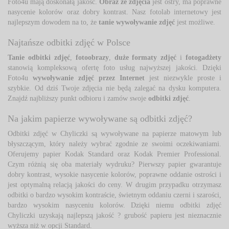
Foto4u mają doskonałą jakość.
Obraz ze zdjęcia
jest ostry, ma poprawne 
nasycenie kolorów oraz dobry kontrast. Nasz fotolab internetowy jest
najlepszym dowodem na to, że
tanie wywoływanie zdjęć
jest możliwe. 
Najtańsze odbitki zdjęć w Polsce
Tanie odbitki zdjęć
,
fotoobrazy
,
duże formaty zdjęć
i 
fotogadżety
stanowią kompleksową ofertę foto usług najwyższej jakości. Dzięki 
Foto4u
wywoływanie zdjęć przez Internet
jest niezwykle proste i 
szybkie. Od dziś Twoje zdjęcia nie będą zalegać na dysku komputera.
Znajdź najbliższy punkt odbioru i zamów swoje
odbitki zdjęć
.
Na jakim papierze wywoływane są odbitki zdjęć?
Odbitki zdjęć w Chyliczki są wywoływane na papierze matowym lub 
błyszczącym, który należy wybrać zgodnie ze swoimi oczekiwaniami.
Oferujemy papier Kodak Standard oraz Kodak Premier Professional.
Czym różnią się oba materiały wydruku? Pierwszy papier gwarantuje
dobry kontrast, wysokie nasycenie kolorów, poprawne oddanie ostrości i
jest optymalną relacją jakości do ceny. W drugim przypadku otrzymasz
odbitki o bardzo wysokim kontraście, świetnym oddaniu czerni i szarości,
bardzo wysokim nasyceniu kolorów. Dzięki niemu odbitki zdjęć
Chyliczki uzyskają najlepszą jakość ? grubość papieru jest nieznacznie
wyższa niż w opcji Standard.