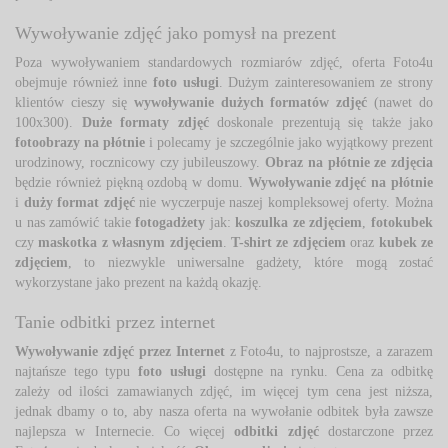
Wywoływanie zdjęć jako pomysł na prezent
Poza wywoływaniem standardowych rozmiarów zdjęć, oferta Foto4u 
obejmuje również inne
foto usługi
. Dużym zainteresowaniem ze strony
klientów cieszy się
wywoływanie dużych formatów zdjęć
(nawet do 
100x300).
Duże formaty zdjęć
doskonale prezentują się także jako 
fotoobrazy na płótnie
i polecamy je szczególnie jako wyjątkowy prezent 
urodzinowy, rocznicowy czy jubileuszowy.
Obraz na płótnie ze zdjęcia
będzie również piękną ozdobą w domu. 
Wywoływanie zdjęć na płótnie
i 
duży format zdjęć
nie wyczerpuje naszej kompleksowej oferty. Można 
u nas zamówić takie
fotogadżety
jak: 
koszulka ze zdjęciem
,
fotokubek
czy 
maskotka z własnym zdjęciem
.
T-shirt ze zdjęciem
oraz 
kubek ze
zdjęciem
, to niezwykle uniwersalne gadżety, które mogą zostać
wykorzystane jako prezent na każdą okazję.
Tanie odbitki przez internet
Wywoływanie zdjęć przez Internet
z Foto4u, to najprostsze, a zarazem 
najtańsze tego typu
foto usługi
dostępne na rynku. Cena za odbitkę 
zależy od ilości zamawianych zdjęć, im więcej tym cena jest niższa,
jednak dbamy o to, aby nasza oferta na wywołanie odbitek była zawsze
najlepsza w Internecie. Co więcej
odbitki zdjęć
dostarczone przez 