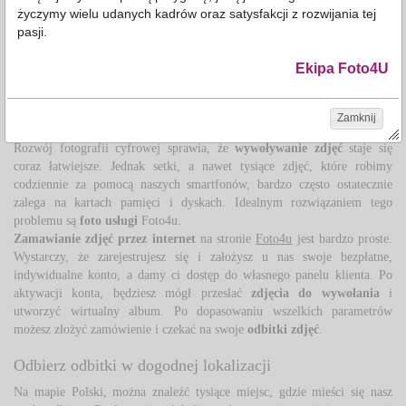
życzymy wielu udanych kadrów oraz satysfakcji z rozwijania tej
Chyliczki - wywoływanie zdjęć przez Internet
pasji.
Fotolab internetowy
Foto4u działa na terenie całej Polski. Jednym z 
Ekipa Foto4U
tysięcy punktów, w którym można odebrać
odbitki online
jest Chyliczki. 
Zatrzymaj chwile poprzez wywołanie zdjęć przez
Zamknij
Internet
Rozwój fotografii cyfrowej sprawia, że 
wywoływanie zdjęć
staje się 
coraz łatwiejsze. Jednak setki, a nawet tysiące zdjęć, które robimy
codziennie za pomocą naszych smartfonów, bardzo często ostatecznie
zalega na kartach pamięci i dyskach. Idealnym rozwiązaniem tego
problemu są
foto usługi
Foto4u. 
Zamawianie zdjęć przez internet
na stronie 
Foto4u
jest bardzo proste. 
Wystarczy, że zarejestrujesz się i założysz u nas swoje bezpłatne,
indywidualne konto, a damy ci dostęp do własnego panelu klienta. Po
aktywacji konta, będziesz mógł przesłać
zdjęcia do wywołania
i 
utworzyć wirtualny album. Po dopasowaniu wszelkich parametrów
możesz złożyć zamówienie i czekać na swoje
odbitki zdjęć
.
Odbierz odbitki w dogodnej lokalizacji
Na mapie Polski, można znaleźć tysiące miejsc, gdzie mieści się nasz 