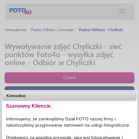
Toggle
navigation
Strona główna
Punkty Odbioru - Lista miast
Punkty Odbioru - Chyliczki
Wywoływanie zdjęć Chyliczki - sieć
punktów Foto4u - wysyłka zdjęć
online - Odbiór w Chyliczki
Cennik
Ręczna Korekcja Zdjęć
Komunikat
Zamów zdjęcia
Szanowny Kliencie
,
Informujemy, że zamknęliśmy Dział FOTO naszej firmy i
WAW133AP
CYK01M
zakończyliśmy przyjmowanie zamówień na usługi fotograficzne.
Wschodnia 7A 7A
Wschodnia 1
05-500
Chyliczki
05-510
Chyliczki
Dziękujemy za wspólną przygodę, jaką jest fotografowanie i