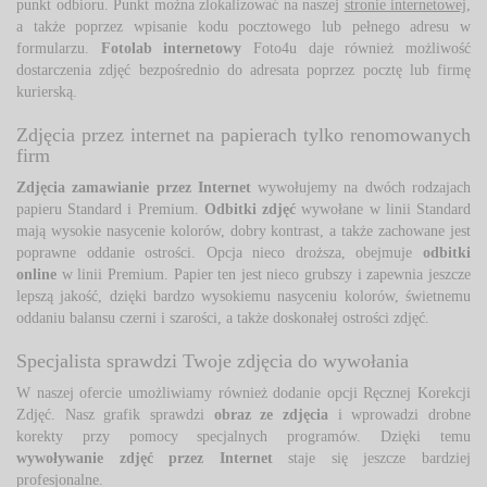
punkt odbioru. Punkt można zlokalizować na naszej
stronie internetowej
,
a także poprzez wpisanie kodu pocztowego lub pełnego adresu w
formularzu.
Fotolab internetowy
Foto4u daje również możliwość 
dostarczenia zdjęć bezpośrednio do adresata poprzez pocztę lub firmę
kurierską.
Zdjęcia przez internet na papierach tylko renomowanych
firm
Zdjęcia zamawianie przez Internet
wywołujemy na dwóch rodzajach 
papieru Standard i Premium.
Odbitki zdjęć
wywołane w linii Standard 
mają wysokie nasycenie kolorów, dobry kontrast, a także zachowane jest
poprawne oddanie ostrości. Opcja nieco droższa, obejmuje
odbitki
online
w linii Premium. Papier ten jest nieco grubszy i zapewnia jeszcze 
lepszą jakość, dzięki bardzo wysokiemu nasyceniu kolorów, świetnemu
oddaniu balansu czerni i szarości, a także doskonałej ostrości zdjęć.
Specjalista sprawdzi Twoje zdjęcia do wywołania
W naszej ofercie umożliwiamy również dodanie opcji Ręcznej Korekcji 
Zdjęć. Nasz grafik sprawdzi
obraz ze zdjęcia
i wprowadzi drobne 
korekty przy pomocy specjalnych programów. Dzięki temu
wywoływanie zdjęć przez Internet
staje się jeszcze bardziej 
profesjonalne.