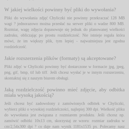
W jakiej wielkości powinny być pliki do wywołania?
Pliki do wywołania zdjęć Chyliczki nie powinny przekraczać 128 MB 
wagi ? jednorazowo można przesłać na serwer pliki o wadze 800 MB.
Rozmiar, wagę zdjęcia dopasowuje się jednak do planowanej wielkości
zadruku, obliczając po prostu rozdzielczość. Nie istnieje reguła która
mówi, że im większy plik, tym lepiej - najważniejsza jest zgodna
rozdzielczość.
Jakie rozszerzenia plików (formaty) są akceptowane?
Pliki zdjęć w Chyliczki powinny być dostarczone w formacie jpg, jpeg, 
png, gif, bmp, tif lub tiff. Jeśli chcesz wysłać je w innym rozszerzeniu,
skontaktuj się z naszym biurem obsługi.
Jaką rozdzielczość powinno mieć zdjęcie, aby odbitka
miała wysoką jakością?
Jeśli chcesz być zadowolony z zamówionych odbitek w Chyliczki, 
wybierz pliki o wysokiej rozdzielczości, najlepiej 300 dpi. Wielkość pliku
do wywołania jest związana z rozmiarem produktu. Jeśli chcesz np.
zamówić odbitki 10x13 cm, skorzystaj ze wzoru: rozmiar zadruku w
cm/2,54x300 dpi ? co daje nam wynik 1181x1535 px. Polecamy nasz