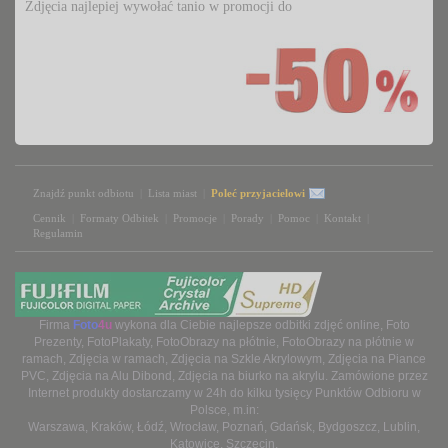
Zdjęcia najlepiej wywołać tanio w promocji do
Znajdź punkt odbiotu
|
Lista miast
|
Poleć przyjacielowi
Cennik
|
Formaty Odbitek
|
Promocje
|
Porady
|
Pomoc
|
Kontakt
|
Regulamin
Firma
Foto
4u
wykona dla Ciebie najlepsze 
odbitki zdjęć online
,
Foto
Prezenty
,
FotoPlakaty
,
FotoObrazy na płótnie
,
FotoObrazy na płótnie w
ramach
,
Zdjęcia w ramach
,
Zdjęcia na Szkle Akrylowym
,
Zdjęcia na Piance
PVC
,
Zdjęcia na Alu Dibond
,
Zdjęcia na biurko na akrylu
. Zamówione przez
Internet produkty dostarczamy w 24h do kilku tysięcy
Punktów Odbioru
w 
Polsce, m.in:
Warszawa
,
Kraków
,
Łódź
,
Wrocław
,
Poznań
,
Gdańsk
,
Bydgoszcz
,
Lublin
,
Katowice
,
Szczecin
.