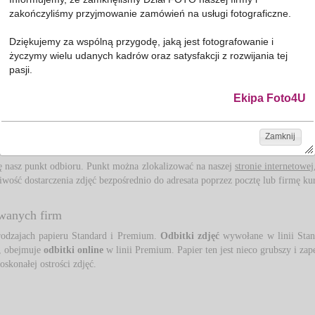
ednym z tysięcy punktów, w którym można odebrać 
odbitki online
jest Bierna. 
zakończyliśmy przyjmowanie zamówień na usługi fotograficzne.
Internet
Dziękujemy za wspólną przygodę, jaką jest fotografowanie i
życzymy wielu udanych kadrów oraz satysfakcji z rozwijania tej
je się coraz łatwiejsze. Jednak setki, a nawet tysiące zdjęć, które robimy cod
pasji.
ego problemu są
foto usługi
Foto4u. 
o proste. Wystarczy, że zarejestrujesz się i założysz u nas swoje bezpłatne, i
Ekipa Foto4U
nia
i utworzyć wirtualny album. Po dopasowaniu wszelkich parametrów możesz
Zamknij
ię nasz punkt odbioru. Punkt można zlokalizować na naszej 
stronie internetowej
ość dostarczenia zdjęć bezpośrednio do adresata poprzez pocztę lub firmę kuri
owanych firm
dzajach papieru Standard i Premium. 
Odbitki zdjęć
wywołane w linii Stand
a, obejmuje
odbitki online
w linii Premium. Papier ten jest nieco grubszy i zap
oskonałej ostrości zdjęć.