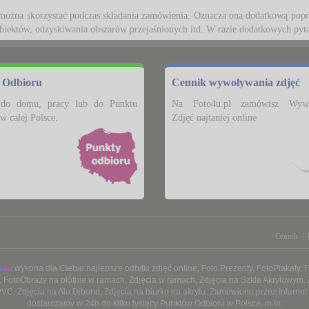
można skorzystać podczas składania zamówienia. Oznacza ona dodatkową popraw
biektów, odzyskiwania obszarów przejaśnionych itd. W razie dodatkowych pyt
 Odbioru
Cennik wywoływania zdjęć
do domu, pracy lub do Punktu
Na Foto4u.pl zamówisz Wywo
w całej Polsce.
Zdjęć najtaniej online
Cennik
|
o
4u
wykona dla Ciebie najlepsze 
odbitki zdjęć online
,
Foto Prezenty
,
FotoPlakaty
,
F
,
FotoObrazy na płótnie w ramach
,
Zdjęcia w ramach
,
Zdjęcia na Szkle Akrylowym
,
PVC
,
Zdjęcia na Alu Dibond
,
Zdjęcia na biurko na akrylu
. Zamówione przez Internet
dostarczamy w 24h do kilku tysięcy
Punktów Odbioru
w Polsce, m.in: