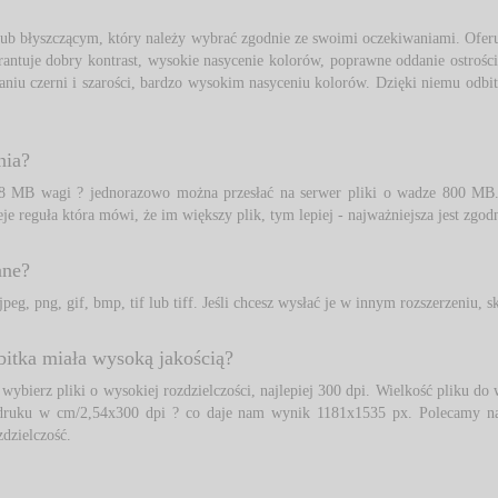
b błyszczącym, który należy wybrać zgodnie ze swoimi oczekiwaniami. Oferu
ntuje dobry kontrast, wysokie nasycenie kolorów, poprawne oddanie ostrości
iu czerni i szarości, bardzo wysokim nasyceniu kolorów. Dzięki niemu odbitki
nia?
28 MB wagi ? jednorazowo można przesłać na serwer pliki o wadze 800 MB. 
eje reguła która mówi, że im większy plik, tym lepiej - najważniejsza jest zgod
ane?
eg, png, gif, bmp, tif lub tiff. Jeśli chcesz wysłać je w innym rozszerzeniu, s
bitka miała wysoką jakością?
bierz pliki o wysokiej rozdzielczości, najlepiej 300 dpi. Wielkość pliku do 
zadruku w cm/2,54x300 dpi ? co daje nam wynik 1181x1535 px. Polecamy n
dzielczość.