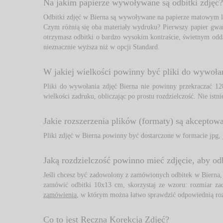
Na jakim papierze wywoływane są odbitki zdjęć?
Odbitki zdjęć w Bierna są wywoływane na papierze matowym lu
Czym różnią się oba materiały wydruku? Pierwszy papier gwara
otrzymasz odbitki o bardzo wysokim kontraście, świetnym oddan
nieznacznie wyższa niż w opcji Standard.
W jakiej wielkości powinny być pliki do wywoła
Pliki do wywołania zdjęć Bierna nie powinny przekraczać 1
wielkości zadruku, obliczając po prostu rozdzielczość. Nie istni
Jakie rozszerzenia plików (formaty) są akceptow
Pliki zdjęć w Bierna powinny być dostarczone w formacie jpg, jp
Jaką rozdzielczość powinno mieć zdjęcie, aby od
Jeśli chcesz być zadowolony z zamówionych odbitek w Bierna, wy
zamówić odbitki 10x13 cm, skorzystaj ze wzoru: rozmiar 
zamówienia
, w którym można łatwo sprawdzić odpowiednią roz
Co to jest Ręczna Korekcja Zdjęć?