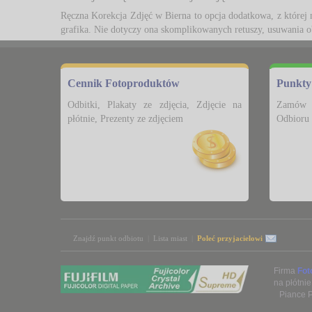
Ręczna Korekcja Zdjęć w Bierna to opcja dodatkowa, z której 
grafika. Nie dotyczy ona skomplikowanych retuszy, usuwania o
Cennik Fotoproduktów
Punkty
Odbitki, Plakaty ze zdjęcia, Zdjęcie na
Zamów 
płótnie, Prezenty ze zdjęciem
Odbioru 
Znajdź punkt odbiotu
|
Lista miast
|
Poleć przyjacielowi
Firma
Fot
na płótnie
Piance 