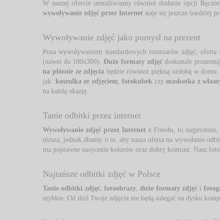
W naszej ofercie umożliwiamy również dodanie opcji Ręcznej
wywoływanie zdjęć przez Internet
staje się jeszcze bardziej pr
Wywoływanie zdjęć jako pomysł na prezent
Poza wywoływaniem standardowych rozmiarów zdjęć, oferta 
(nawet do 100x300). 
Duże formaty zdjęć
doskonale prezentują
na płótnie ze zdjęcia
będzie również piękną ozdobą w domu.
jak: 
koszulka ze zdjęciem
,
fotokubek
czy 
maskotka z własn
na każdą okazję.
Tanie odbitki przez internet
Wywoływanie zdjęć przez Internet
z Foto4u, to najprostsze,
niższa, jednak dbamy o to, aby nasza oferta na wywołanie odbi
ma poprawne nasycenie kolorów oraz dobry kontrast. Nasz foto
Najtańsze odbitki zdjęć w Polsce
Tanie odbitki zdjęć
,
fotoobrazy
,
duże formaty zdjęć
i 
fotog
szybkie. Od dziś Twoje zdjęcia nie będą zalegać na dysku kom