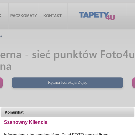
K
PACZKOMATY
KONTAKT
na
rna - sieć punktów Foto4u 
rna
Ręczna Korekcja Zdjęć
Komunikat
Szanowny Kliencie
,
Informujemy, że zamknęliśmy Dział FOTO naszej firmy i