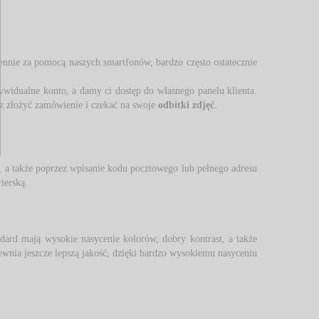
ziennie za pomocą naszych smartfonów, bardzo często ostatecznie 
ndywidualne konto, a damy ci dostęp do własnego panelu klienta. 
 złożyć zamówienie i czekać na swoje 
odbitki zdjęć
.
, a także poprzez wpisanie kodu pocztowego lub pełnego adresu
erską. 
ard mają wysokie nasycenie kolorów, dobry kontrast, a także 
ewnia jeszcze lepszą jakość, dzięki bardzo wysokiemu nasyceniu 