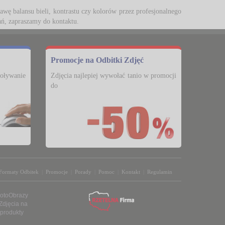
ę balansu bieli, kontrastu czy kolorów przez profesjonalnego 
ań, zapraszamy do kontaktu.
Promocje na Odbitki Zdjęć
ływanie
Zdjęcia najlepiej wywołać tanio w promocji
do
Formaty Odbitek
|
Promocje
|
Porady
|
Pomoc
|
Kontakt
|
Regulamin
otoObrazy
Zdjęcia na
 produkty