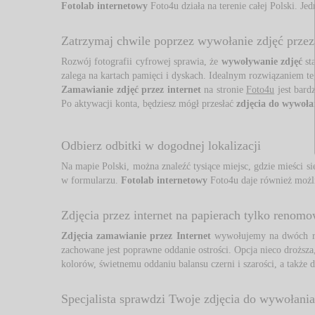
Fotolab internetowy
Foto4u działa na terenie całej Polski. J
Zatrzymaj chwile poprzez wywołanie zdjęć przez 
Rozwój fotografii cyfrowej sprawia, że 
wywoływanie zdjęć
sta
zalega na kartach pamięci i dyskach. Idealnym rozwiązaniem t
Zamawianie zdjęć przez internet
na stronie 
Foto4u
jest bardz
Po aktywacji konta, będziesz mógł przesłać
zdjęcia do wywoła
Odbierz odbitki w dogodnej lokalizacji
Na mapie Polski, można znaleźć tysiące miejsc, gdzie mieści s
w formularzu.
Fotolab internetowy
Foto4u daje również możliw
Zdjęcia przez internet na papierach tylko renom
Zdjęcia zamawianie przez Internet
wywołujemy na dwóch ro
zachowane jest poprawne oddanie ostrości. Opcja nieco droższ
kolorów, świetnemu oddaniu balansu czerni i szarości, a także d
Specjalista sprawdzi Twoje zdjęcia do wywołania