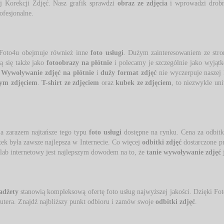
 Korekcji Zdjęć. Nasz grafik sprawdzi 
obraz ze zdjęcia
i wprowadzi drobn
ofesjonalne. 
Foto4u obejmuje również inne 
foto usługi
. Dużym zainteresowaniem ze stro
 się także jako 
fotoobrazy na płótnie
i polecamy je szczególnie jako wyjąt
 
Wywoływanie zdjęć na płótnie
i 
duży format zdjęć
nie wyczerpuje naszej
ym zdjęciem
.
T-shirt ze zdjęciem
oraz 
kubek ze zdjęciem
, to niezwykle un
 a zarazem najtańsze tego typu 
foto usługi
dostępne na rynku. Cena za odbitkę
tek była zawsze najlepsza w Internecie. Co więcej
odbitki zdjęć
dostarczone pr
lab internetowy jest najlepszym dowodem na to, że
tanie wywoływanie zdjęć
j
adżety
stanowią kompleksową ofertę foto usług najwyższej jakości. Dzięki Fo
putera. Znajdź najbliższy punkt odbioru i zamów swoje
odbitki zdjęć
.