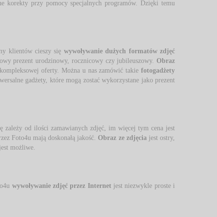
e korekty przy pomocy specjalnych programów. Dzięki temu 
ny klientów cieszy się
wywoływanie dużych formatów zdjęć
kowy prezent urodzinowy, rocznicowy czy jubileuszowy. 
Obraz
 kompleksowej oferty. Można u nas zamówić takie 
fotogadżety
iwersalne gadżety, które mogą zostać wykorzystane jako prezent
 zależy od ilości zamawianych zdjęć, im więcej tym cena jest 
zez Foto4u mają doskonałą jakość. 
Obraz ze zdjęcia
jest ostry, 
est możliwe. 
to4u 
wywoływanie zdjęć przez Internet
jest niezwykle proste i 